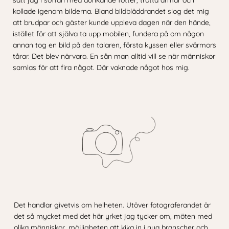
satt jag i soffan med dunkande fötter, trötta armar och
kollade igenom bilderna. Bland bildbläddrandet slog det mig
att brudpar och gäster kunde uppleva dagen när den hände,
istället för att själva ta upp mobilen, fundera på om någon
annan tog en bild på den talaren, första kyssen eller svärmors
tårar. Det blev närvaro. En sån man alltid vill se när människor
samlas för att fira något. Där vaknade något hos mig.
Det handlar givetvis om helheten. Utöver fotograferandet är
det så mycket med det här yrket jag tycker om, möten med
olika människor, möjligheten att kika in i nya branscher och