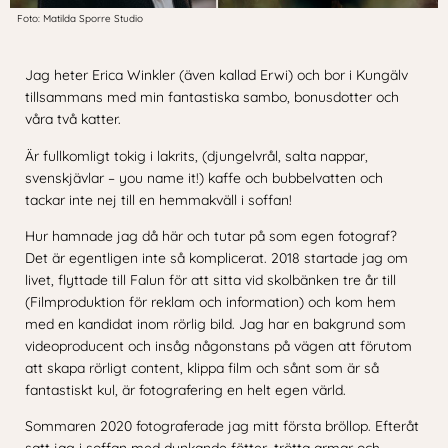
Foto: Matilda Sporre Studio
Jag heter Erica Winkler (även kallad Erwi) och bor i Kungälv
tillsammans med min fantastiska sambo, bonusdotter och
våra två katter.
Är fullkomligt tokig i lakrits, (djungelvrål, salta nappar,
svenskjävlar – you name it!) kaffe och bubbelvatten och
tackar inte nej till en hemmakväll i soffan!
Hur hamnade jag då här och tutar på som egen fotograf?
Det är egentligen inte så komplicerat. 2018 startade jag om
livet, flyttade till Falun för att sitta vid skolbänken tre år till
(Filmproduktion för reklam och information) och kom hem
med en kandidat inom rörlig bild. Jag har en bakgrund som
videoproducent och insåg någonstans på vägen att förutom
att skapa rörligt content, klippa film och sånt som är så
fantastiskt kul, är fotografering en helt egen värld.
Sommaren 2020 fotograferade jag mitt första bröllop. Efteråt